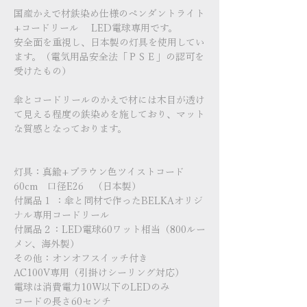
国産かえで材鉄染め仕様のペンダントライト
+コードリール LED電球専用です。
安全面を重視し、日本製の灯具を使用してい
ます。（電気用品安全法「ＰＳＥ」の認可を
受けたもの）
傘とコードリールのかえで材には木目が透け
て見える程度の鉄染めを施しており、マット
な質感となっております。
灯具：真鍮+ブラウン色ツイストコード
60cm 口径E26 （日本製）
付属品１ ：傘と同材で作ったBELKAオリジ
ナル専用コードリール
付属品２：LED電球60ワット相当（800ルー
メン、海外製）
その他：オンオフスイッチ付き
AC100V専用（引掛けシーリング対応）
電球は消費電力10W以下のLEDのみ
コードの長さ60センチ