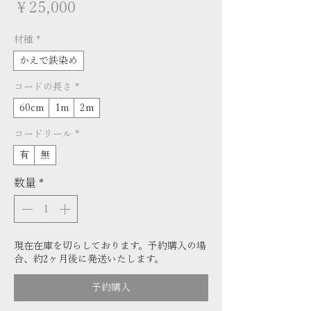
価
￥25,000
格
材種
*
かえで鉄染め
コードの長さ
*
60cm
1m
2m
コードリール
*
有
無
数量
*
現在在庫を切らしております。予約購入の場
合、約2ヶ月後に発送いたします。
予約購入