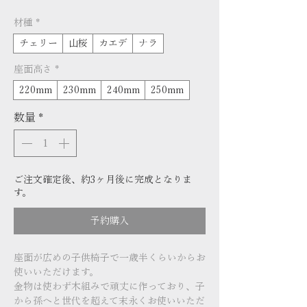
格
材種
*
チェリー
山桜
カエデ
ナラ
座面高さ
*
220mm
230mm
240mm
250mm
数量
*
ご注文確定後、約3ヶ月後に完成となりま
す。
予約購入
座面が広めの子供椅子で一歳半くらいからお
使いいただけます。
金物は使わず木組みで頑丈に作っており、子
から孫へと世代を超えて末永くお使いいただ