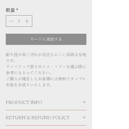
格
数量
*
カートに追加する
耐久性が高く汚れが目立ちにくい高級な生地
です。
ファバリック張りのイス・ソファを選ぶ際に
参考になさってください。
ご購入が確定したお客様には無料でサンプル
生地をお送りいたします。
PRODUCT INFO
ご注文の際には生地の型番をお知らせ
RETURN & REFUND POLICY
ください。
送料はお住まいの地域により異なりま