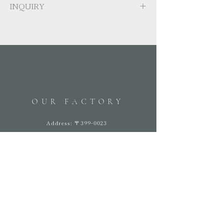
INQUIRY
す。詳しくはお見積時にお知らせいた
しますので、お問い合わせください。
こちらの商品は受注生産品です。商品
長野県外にお住まいの方は、配送業者
に関するお問い合わせは
こちら
。納期
に依頼してお届けいたします。
等お問い合わせの際には商品の型番を
お知らせください。
OUR FACTORY
Address: 〒399-0023
長野県松本市内田2034-13
Phone:
0263-54-6573
Email:
info@belka-kagu.com
HELP